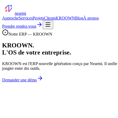
nearmi
Approche
Services
Projets
Clients
KROOWN
Blog
À propos
Prendre rendez-vous
Notre ERP — KROOWN
KROOWN.
L'OS de votre entreprise.
KROOWN est l'ERP nouvelle génération conçu par Nearmi. Il unifie v
jongler entre dix outils.
Demander une démo